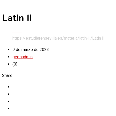
Latin II
Skip
to
content
Inicio
https://estudiarensevilla.es/materia/latin-ii/
Latin II
9 de marzo de 2023
geosadmin
(0)
Share