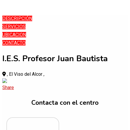
Skip
DESCRIPCIÓN
to
SERVICIOS
content
UBICACION
CONTACTO
I.E.S. Profesor Juan Bautista
, El Viso del Alcor ,
Contacta con el centro