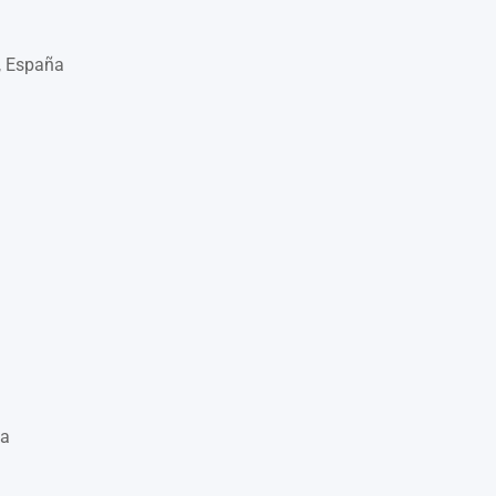
a, España
ña