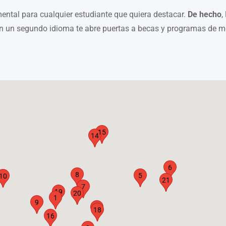
ntal para cualquier estudiante que quiera destacar.
De hecho
,
on un segundo idioma te abre puertas a becas y programas de m
15
14
6
8
5
10
21
7
19
20
1
9
4
18
16