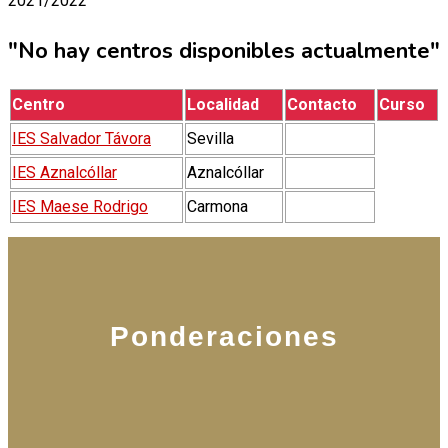
2021/2022
"No hay centros disponibles actualmente"
Centro
Localidad
Contacto
Curso
IES Salvador Távora
Sevilla
IES Aznalcóllar
Aznalcóllar
IES Maese Rodrigo
Carmona
Ponderaciones