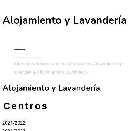
Alojamiento y Lavandería
Skip
to
content
Ciclos Formativos Grado Básico
Inicio
Formaciones
https://estudiarensevilla.es/formacion/alojamiento-y-
lavanderia/
Alojamiento y Lavandería
Alojamiento y Lavandería
Centros
2021/2022