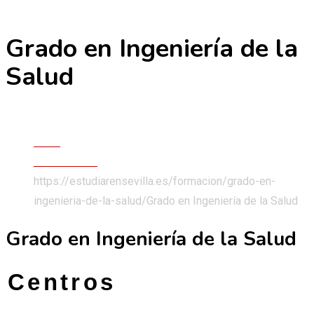
Grado en Ingeniería de la
Skip
to
Salud
content
Grados Universitarios
Inicio
Formaciones
https://estudiarensevilla.es/formacion/grado-en-
ingenieria-de-la-salud/
Grado en Ingeniería de la Salud
Grado en Ingeniería de la Salud
Centros