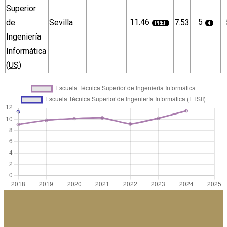
Superior
11.46
5
de
Sevilla
7.53
PREF
4
Ingeniería
Informática
(
US
)