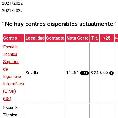
2021/2022
2021/2022
"No hay centros disponibles actualmente"
Centro
Localidad
Contacto
Nota Corte
Tit.
>25
>
Escuela
Técnica
Superior
de
11.284
6.06
Sevilla
8.24
PREF
4
Ingeniería
Informática
(ETSII)
(
US
)
Escuela
Técnica