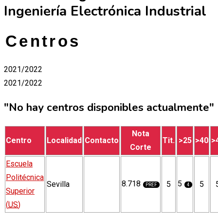
Ingeniería Electrónica Industrial
Centros
2021/2022
2021/2022
"No hay centros disponibles actualmente"
Nota
Centro
Localidad
Contacto
Tit.
>25
>40
>
Corte
Escuela
Politécnica
8.718
5
Sevilla
5
5
PREF
4
Superior
(
US
)