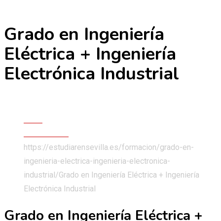
Grado en Ingeniería
Skip
to
Eléctrica + Ingeniería
content
Electrónica Industrial
Grados Universitarios
Inicio
Formaciones
https://estudiarensevilla.es/formacion/grado-en-
ingenieria-electrica-ingenieria-electronica-
industrial/
Grado en Ingeniería Eléctrica + Ingeniería
Electrónica Industrial
Grado en Ingeniería Eléctrica +