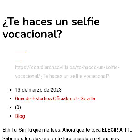
¿Te haces un selfie
Skip
to
vocacional?
content
Inicio
Blog
https://estudiarensevilla.es/te-haces-un-selfie-
vocacional/
¿Te haces un selfie vocacional?
13 de marzo de 2023
Guía de Estudios Oficiales de Sevilla
(0)
Blog
Ehh Tú, Sííí Tú que me lees. Ahora que te toca
ELEGIR A TI
…
Sabemos los dos que este loco mundo en el que nos